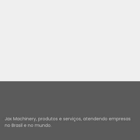
Jax Machinery, produtos e serviços, atendendo empresas
no Brasil e no mundo.