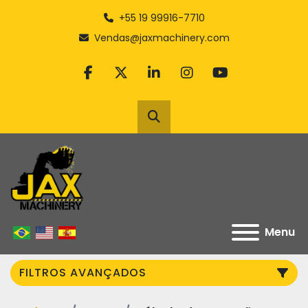
+55 19 99916-7710
Vendas@jaxmachinery.com
facebook
twitter
linkedin
instagram
youtube
Pesquisar
Menu
FILTROS AVANÇADOS