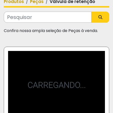
Produtos
Peças
Válvula de retenção
Categoria
Fabricante
Confira nossa ampla seleção de Peças à venda.
Modelo