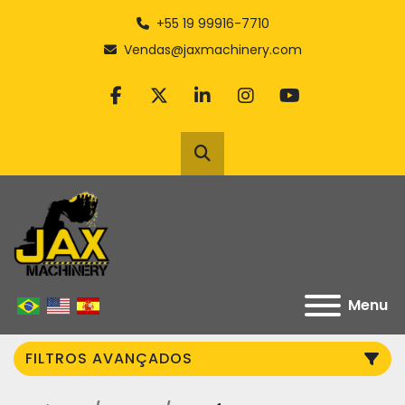
+55 19 99916-7710
Vendas@jaxmachinery.com
facebook
twitter
linkedin
instagram
youtube
Pesquisar
Menu
FILTROS AVANÇADOS