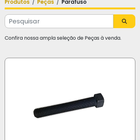
Produtos
Peças
Parafuso
Categoria
Fabricante
Confira nossa ampla seleção de Peças à venda.
Modelo