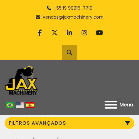
+55 19 99916-7710
Vendas@jaxmachinery.com
facebook
twitter
linkedin
instagram
youtube
Pesquisar
Menu
FILTROS AVANÇADOS