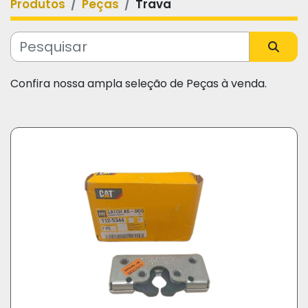
Produtos
Peças
Trava
Categoria
Fabricante
Confira nossa ampla seleção de Peças à venda.
Modelo