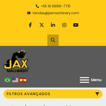
+55 19 99916-7710
Vendas@jaxmachinery.com
facebook
twitter
linkedin
instagram
youtube
Pesquisar
Menu
FILTROS AVANÇADOS