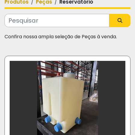
Produtos
Peças
Reservatório
Categoria
Fabricante
Confira nossa ampla seleção de Peças à venda.
Modelo