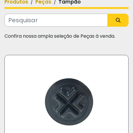
Produtos
Peças
Tampão
Categoria
Fabricante
Confira nossa ampla seleção de Peças à venda.
Modelo