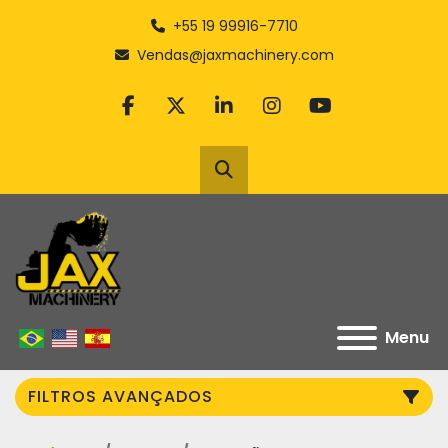
+55 19 99916-7710
Vendas@jaxmachinery.com
facebook
twitter
linkedin
instagram
youtube
Pesquisar
Menu
FILTROS AVANÇADOS