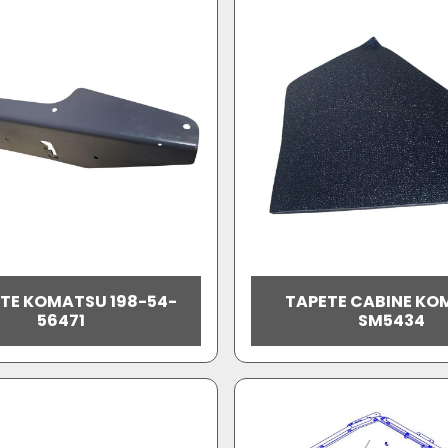
TE KOMATSU 198-54-
TAPETE CABINE K
56471
SM5434