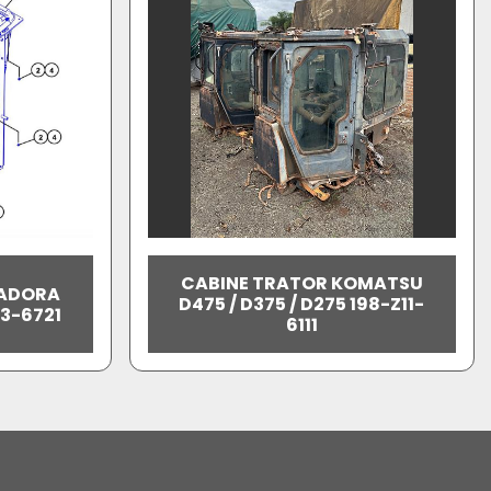
CABINE TRATOR KOMATSU
LADORA
D475 / D375 / D275 198-Z11-
63-6721
6111