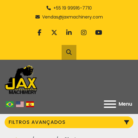
+55 19 99916-7710
Vendas@jaxmachinery.com
facebook
twitter
linkedin
instagram
youtube
Pesquisar
Menu
FILTROS AVANÇADOS