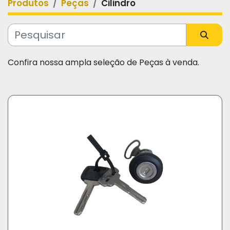
Produtos
Peças
Cilindro
Categoria
Fabricante
Confira nossa ampla seleção de Peças à venda.
Modelo