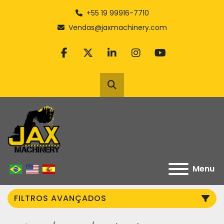
+55 19 99916-7710
Vendas@jaxmachinery.com
facebook
twitter
linkedin
instagram
youtube
Pesquisar
Menu
FILTROS AVANÇADOS