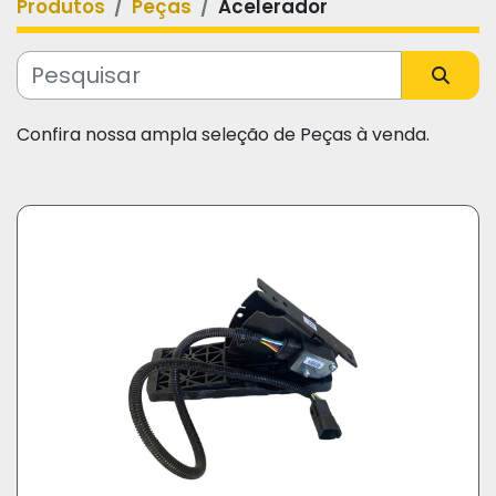
Produtos
Peças
Acelerador
Categoria
Fabricante
Confira nossa ampla seleção de Peças à venda.
Modelo