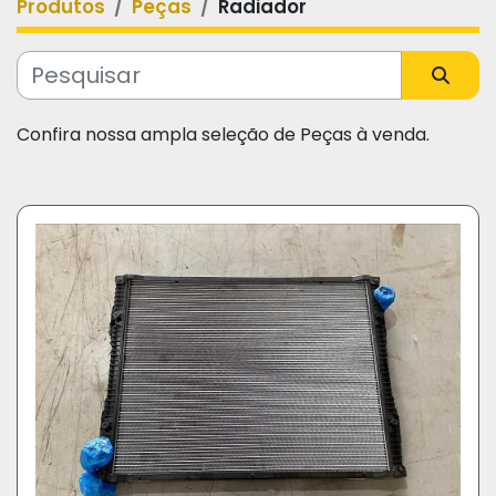
Produtos
Peças
Radiador
Categoria
Fabricante
Confira nossa ampla seleção de Peças à venda.
Modelo