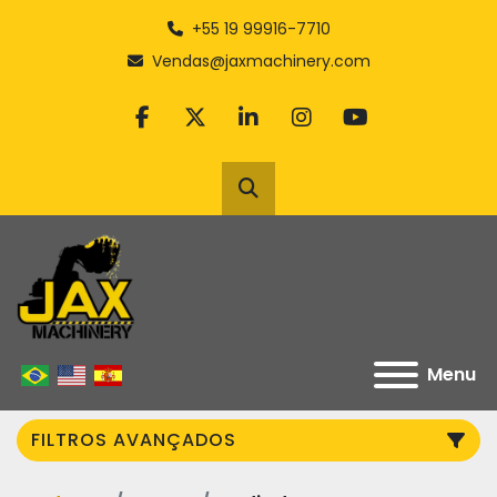
+55 19 99916-7710
Vendas@jaxmachinery.com
facebook
twitter
linkedin
instagram
youtube
Pesquisar
Menu
FILTROS AVANÇADOS