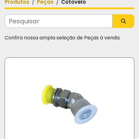
Produtos
Peças
Cotovelo
Categoria
Fabricante
Confira nossa ampla seleção de Peças à venda.
Modelo