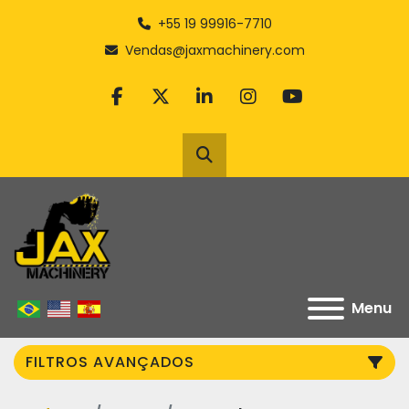
+55 19 99916-7710
Vendas@jaxmachinery.com
facebook
twitter
linkedin
instagram
youtube
Pesquisar
Menu
FILTROS AVANÇADOS