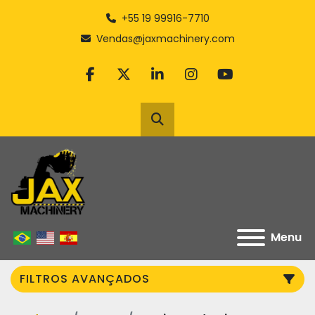
+55 19 99916-7710
Vendas@jaxmachinery.com
facebook
twitter
linkedin
instagram
youtube
Pesquisar
Menu
FILTROS AVANÇADOS