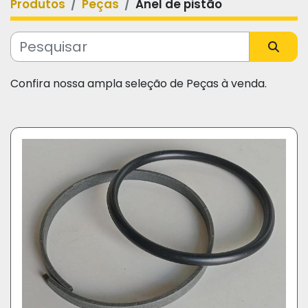
Produtos
Peças
Anel de pistão
Categoria
Fabricante
Confira nossa ampla seleção de Peças à venda.
Modelo