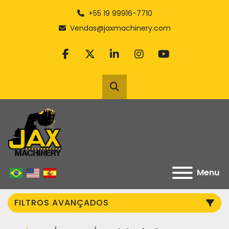
+55 19 99916-7710
Vendas@jaxmachinery.com
facebook
twitter
linkedin
instagram
youtube
Pesquisar
Menu
FILTROS AVANÇADOS