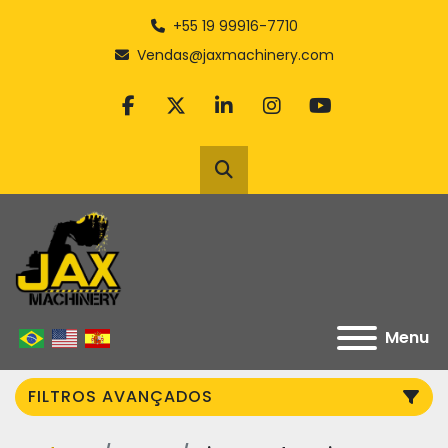
+55 19 99916-7710
Vendas@jaxmachinery.com
facebook
twitter
linkedin
instagram
youtube
Pesquisar
Menu
FILTROS AVANÇADOS