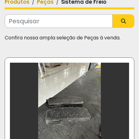
Produtos
Peças
Sistema de Freio
Categoria
Fabricante
Confira nossa ampla seleção de Peças à venda.
Modelo