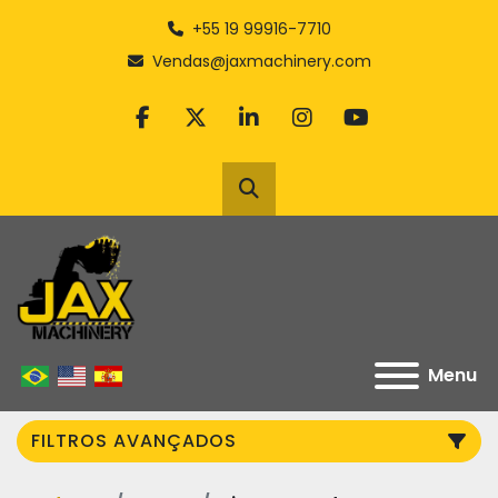
+55 19 99916-7710
Vendas@jaxmachinery.com
facebook
twitter
linkedin
instagram
youtube
Pesquisar
Menu
FILTROS AVANÇADOS