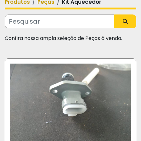
Produtos
Peças
Kit Aquecedor
Categoria
Fabricante
Confira nossa ampla seleção de Peças à venda.
Modelo