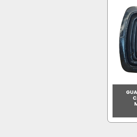
GUA
C