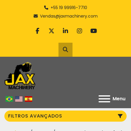
+55 19 99916-7710
Vendas@jaxmachinery.com
facebook
twitter
linkedin
instagram
youtube
Pesquisar
Menu
FILTROS AVANÇADOS