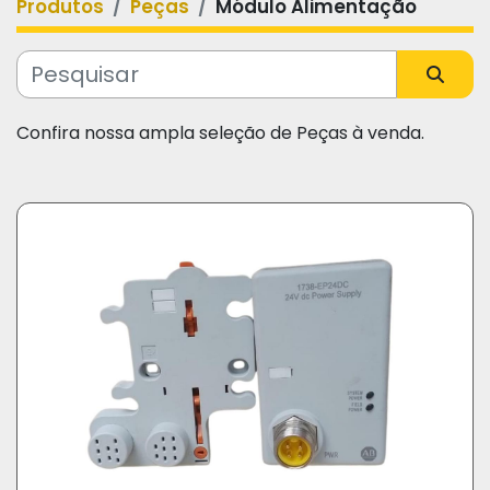
Produtos
Peças
Módulo Alimentação
Categoria
Fabricante
Confira nossa ampla seleção de Peças à venda.
Modelo