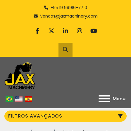
+55 19 99916-7710
Vendas@jaxmachinery.com
facebook
twitter
linkedin
instagram
youtube
Pesquisar
Menu
FILTROS AVANÇADOS