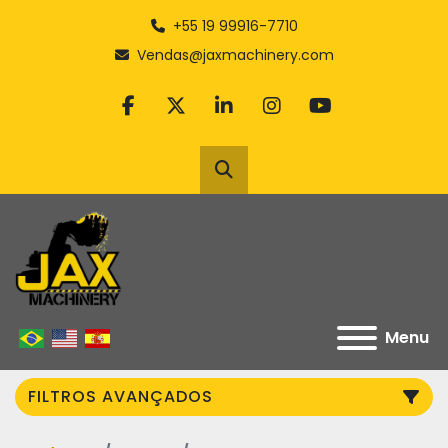
+55 19 99916-7710
Vendas@jaxmachinery.com
facebook
twitter
linkedin
instagram
youtube
Pesquisar
Menu
FILTROS AVANÇADOS