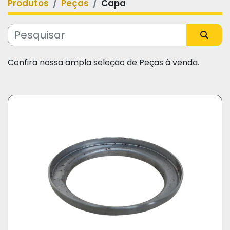
Produtos
Peças
Capa
Categoria
Fabricante
Confira nossa ampla seleção de Peças à venda.
Modelo