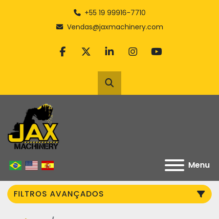
+55 19 99916-7710
Vendas@jaxmachinery.com
facebook
twitter
linkedin
instagram
youtube
Pesquisar
Menu
FILTROS AVANÇADOS