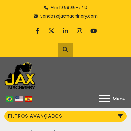
+55 19 99916-7710
Vendas@jaxmachinery.com
facebook
twitter
linkedin
instagram
youtube
Pesquisar
Menu
FILTROS AVANÇADOS