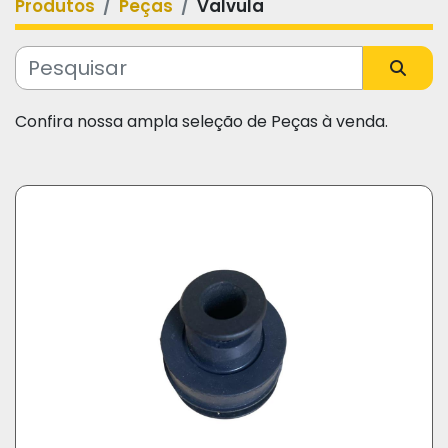
Produtos
Peças
Valvula
Categoria
Fabricante
Confira nossa ampla seleção de Peças à venda.
Modelo