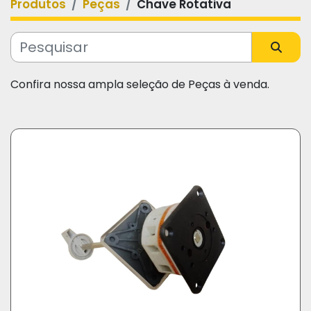
Produtos
Peças
Chave Rotativa
Categoria
Fabricante
Confira nossa ampla seleção de Peças à venda.
Modelo