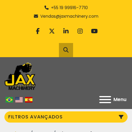
+55 19 99916-7710
Vendas@jaxmachinery.com
facebook
twitter
linkedin
instagram
youtube
Pesquisar
Menu
FILTROS AVANÇADOS