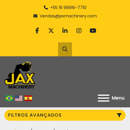
+55 19 99916-7710
Vendas@jaxmachinery.com
facebook
twitter
linkedin
instagram
youtube
Pesquisar
Menu
FILTROS AVANÇADOS