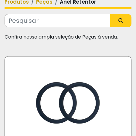
Produtos
Peças
Anel Retentor
Categoria
Fabricante
Confira nossa ampla seleção de Peças à venda.
Modelo