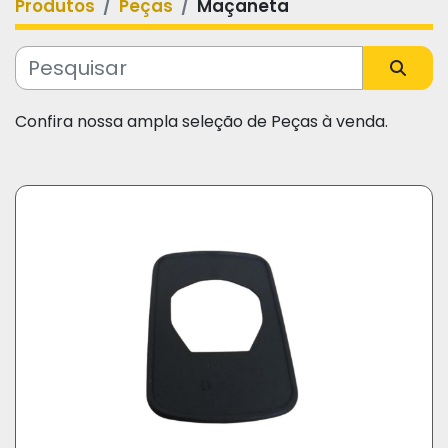
Produtos
Peças
Maçaneta
Categoria
Fabricante
Confira nossa ampla seleção de Peças à venda.
Modelo