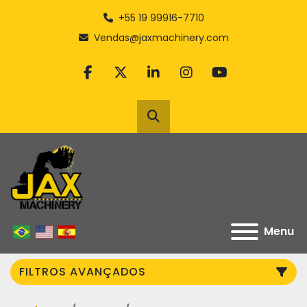
+55 19 99916-7710
Vendas@jaxmachinery.com
facebook
twitter
linkedin
instagram
youtube
Pesquisar
Menu
FILTROS AVANÇADOS