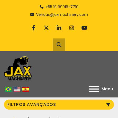
+55 19 99916-7710
Vendas@jaxmachinery.com
facebook
twitter
linkedin
instagram
youtube
Pesquisar
Menu
FILTROS AVANÇADOS