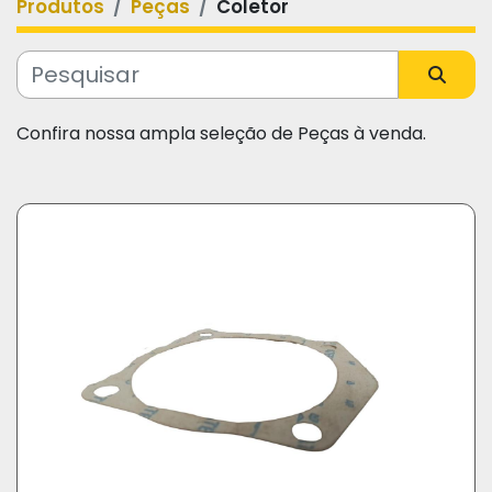
Produtos
Peças
Coletor
Categoria
Fabricante
Confira nossa ampla seleção de Peças à venda.
Modelo