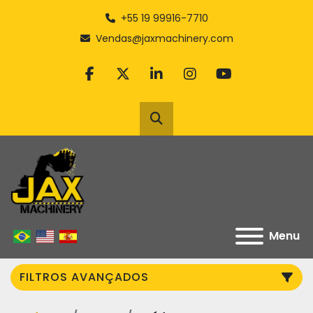
+55 19 99916-7710
Vendas@jaxmachinery.com
facebook
twitter
linkedin
instagram
youtube
Pesquisar
Menu
FILTROS AVANÇADOS