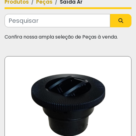
Produtos
Peças
Saída Ar
Categoria
Fabricante
Confira nossa ampla seleção de Peças à venda.
Modelo