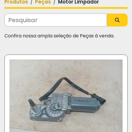
Produtos
Peças
Motor Limpador
Categoria
Fabricante
Confira nossa ampla seleção de Peças à venda.
Modelo