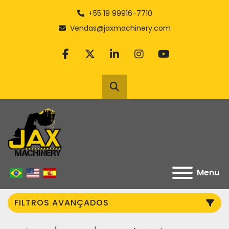
+55 19 99916-7710
Vendas@jaxmachinery.com
facebook
twitter
linkedin
instagram
youtube
Pesquisar
Menu
FILTROS AVANÇADOS