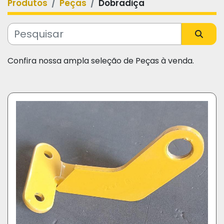
Produtos
Peças
Dobradiça
Categoria
Fabricante
Confira nossa ampla seleção de Peças à venda.
Modelo