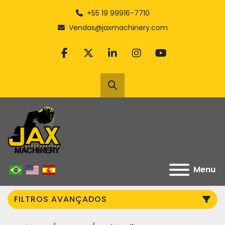
+55 19 99916-7710
Vendas@jaxmachinery.com
facebook
twitter
linkedin
instagram
youtube
Pesquisar
Menu
FILTROS AVANÇADOS