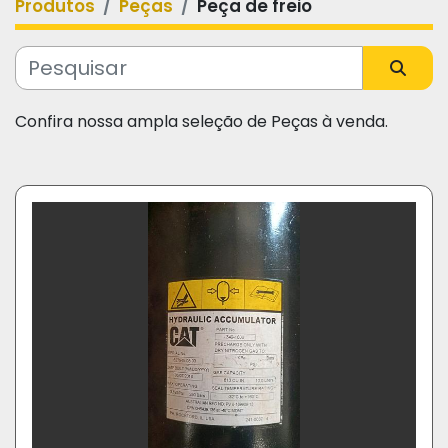
Produtos
Peças
Peça de freio
Categoria
Fabricante
Confira nossa ampla seleção de Peças à venda.
Modelo