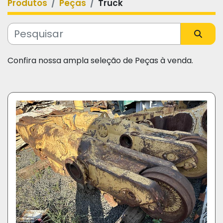
Produtos
Peças
Truck
Categoria
Fabricante
Confira nossa ampla seleção de Peças à venda.
Modelo