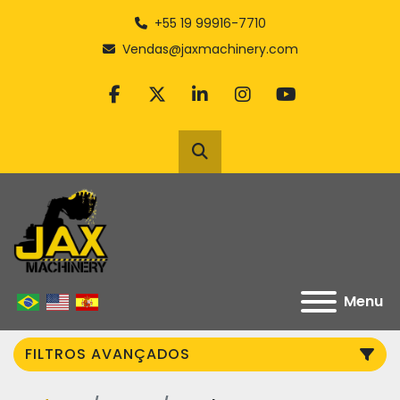
+55 19 99916-7710
Vendas@jaxmachinery.com
facebook
twitter
linkedin
instagram
youtube
Pesquisar
Menu
FILTROS AVANÇADOS