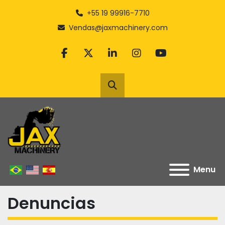
+55 19 99916-7710
Vendas@jaxmachinery.com
facebook
twitter
linkedin
instagram
youtube
Pesquisar
Menu
Denuncias