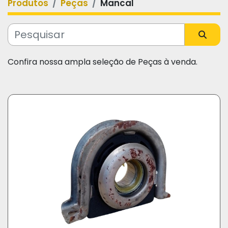
Produtos
Peças
Mancal
Categoria
Fabricante
Confira nossa ampla seleção de Peças à venda.
Modelo