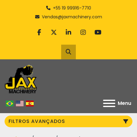
+55 19 99916-7710
Vendas@jaxmachinery.com
facebook
twitter
linkedin
instagram
youtube
Pesquisar
Menu
FILTROS AVANÇADOS