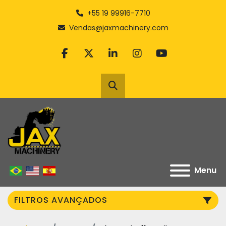
+55 19 99916-7710
Vendas@jaxmachinery.com
facebook
twitter
linkedin
instagram
youtube
Pesquisar
Menu
FILTROS AVANÇADOS