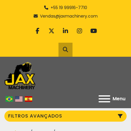
+55 19 99916-7710
Vendas@jaxmachinery.com
facebook
twitter
linkedin
instagram
youtube
Pesquisar
Menu
FILTROS AVANÇADOS