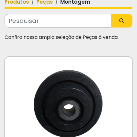
Produtos
Peças
Montagem
Categoria
Fabricante
Confira nossa ampla seleção de Peças à venda.
Modelo