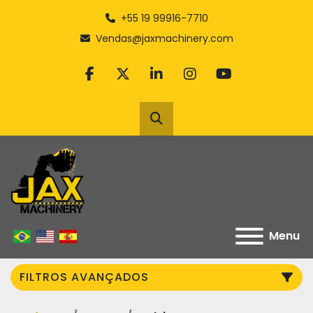
+55 19 99916-7710
Vendas@jaxmachinery.com
facebook
twitter
linkedin
instagram
youtube
Pesquisar
Menu
FILTROS AVANÇADOS