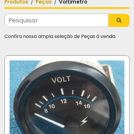
Produtos
Peças
Voltimetro
Categoria
Fabricante
Confira nossa ampla seleção de Peças à venda.
Modelo