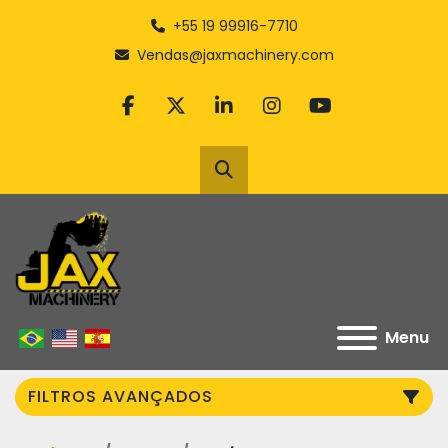
+55 19 99916-7710
Vendas@jaxmachinery.com
facebook
twitter
linkedin
instagram
youtube
Pesquisar
Menu
FILTROS AVANÇADOS