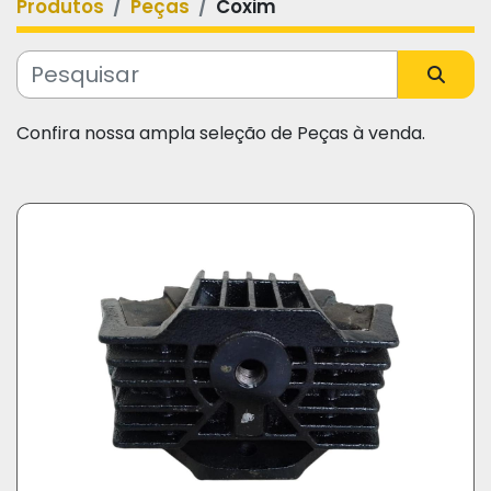
Produtos
Peças
Coxim
Categoria
Fabricante
Confira nossa ampla seleção de Peças à venda.
Modelo