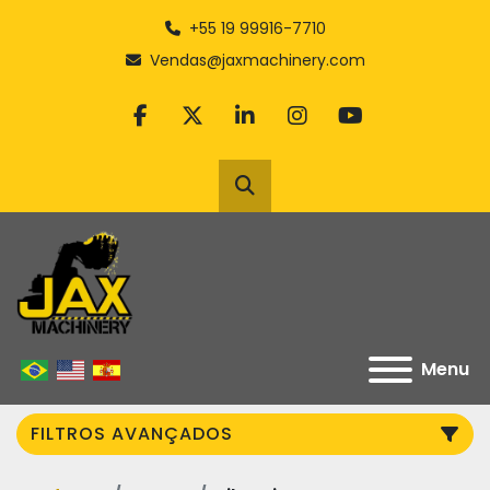
+55 19 99916-7710
Vendas@jaxmachinery.com
facebook
twitter
linkedin
instagram
youtube
Pesquisar
Menu
FILTROS AVANÇADOS