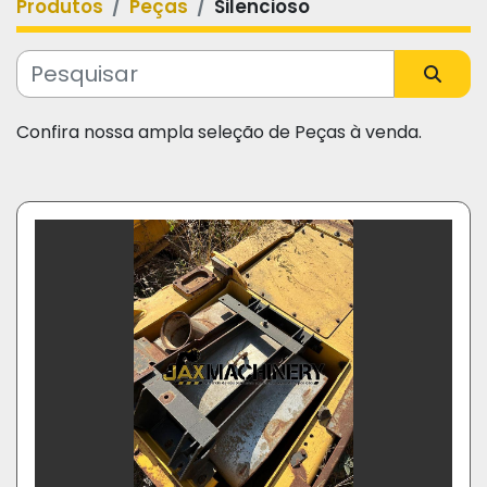
Produtos
Peças
Silencioso
Categoria
Fabricante
Confira nossa ampla seleção de Peças à venda.
Modelo