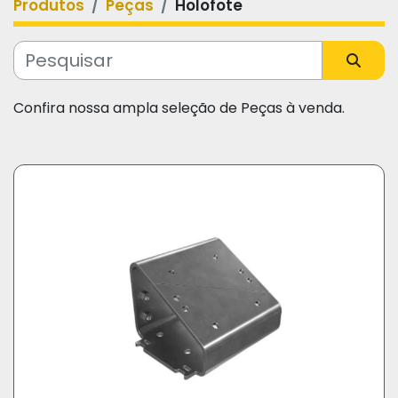
Produtos
Peças
Holofote
Categoria
Fabricante
Confira nossa ampla seleção de Peças à venda.
Modelo