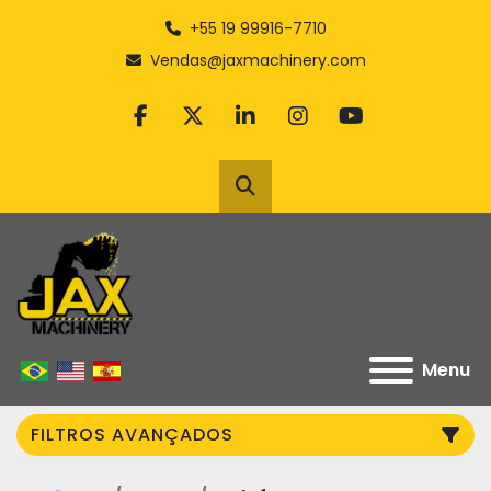
+55 19 99916-7710
Vendas@jaxmachinery.com
facebook
twitter
linkedin
instagram
youtube
Pesquisar
Menu
FILTROS AVANÇADOS