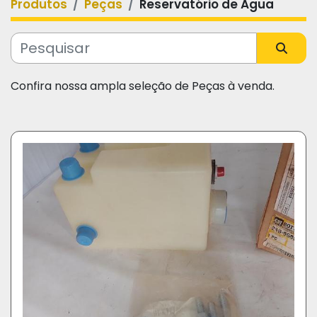
Produtos
Peças
Reservatório de Água
Categoria
Fabricante
Confira nossa ampla seleção de Peças à venda.
Modelo