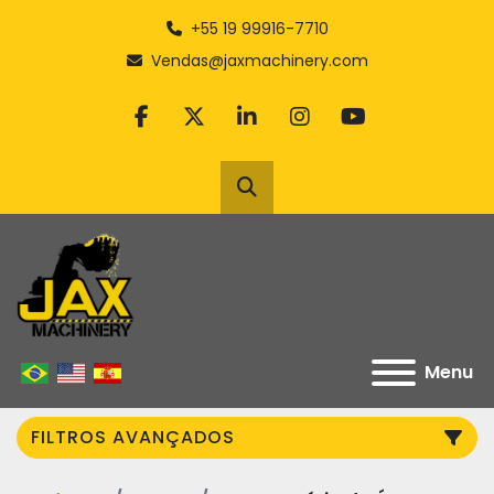
+55 19 99916-7710
Vendas@jaxmachinery.com
facebook
twitter
linkedin
instagram
youtube
Pesquisar
Menu
FILTROS AVANÇADOS