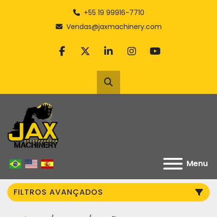
+55 19 99916-7710
Vendas@jaxmachinery.com
facebook
twitter
linkedin
instagram
youtube
Pesquisar
Menu
FILTROS AVANÇADOS