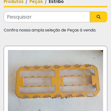
Produtos
Peças
Estribo
Categoria
Fabricante
Confira nossa ampla seleção de Peças à venda.
Modelo