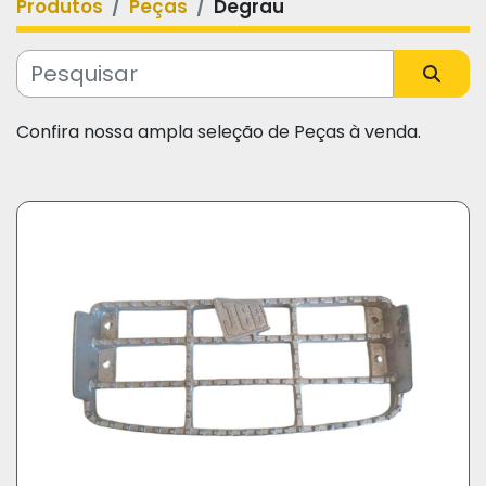
Produtos
Peças
Degrau
Categoria
Fabricante
Confira nossa ampla seleção de Peças à venda.
Modelo