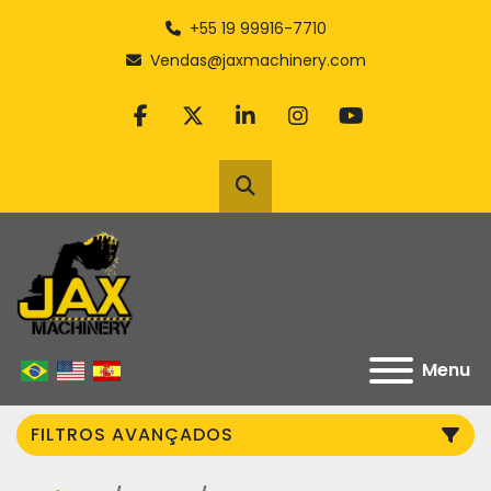
+55 19 99916-7710
Vendas@jaxmachinery.com
facebook
twitter
linkedin
instagram
youtube
Pesquisar
Menu
FILTROS AVANÇADOS