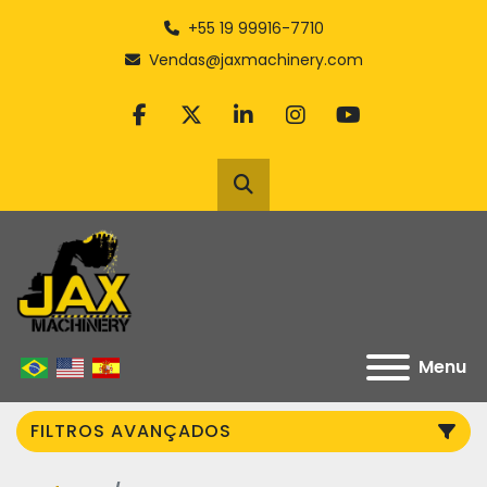
+55 19 99916-7710
Vendas@jaxmachinery.com
facebook
twitter
linkedin
instagram
youtube
Pesquisar
Menu
FILTROS AVANÇADOS