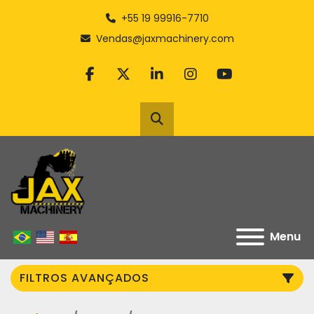
+55 19 99916-7710
Vendas@jaxmachinery.com
facebook
twitter
linkedin
instagram
youtube
Pesquisar
Menu
FILTROS AVANÇADOS