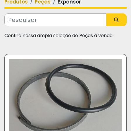
Produtos
Peças
Expansor
Categoria
Fabricante
Confira nossa ampla seleção de Peças à venda.
Modelo