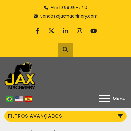
+55 19 99916-7710
Vendas@jaxmachinery.com
facebook
twitter
linkedin
instagram
youtube
Pesquisar
Menu
FILTROS AVANÇADOS