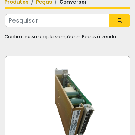
Produtos
Peças
Conversor
Categoria
Fabricante
Confira nossa ampla seleção de Peças à venda.
Modelo