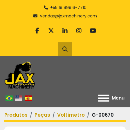
+55 19 99916-7710
Vendas@jaxmachinery.com
facebook
twitter
linkedin
instagram
youtube
Pesquisar
Menu
Produtos
Peças
Voltimetro
G-00670