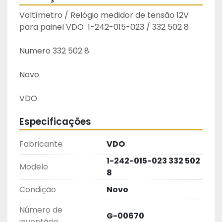
Voltímetro / Relógio medidor de tensão 12V 
para painel VDO  1-242-015-023 / 332 502 8 
Numero 332 502 8	
Novo
VDO
Especificações
Fabricante
VDO
1-242-015-023 332 502
Modelo
8
Condição
Novo
Número de
G-00670
inventário