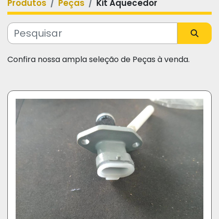
Produtos
Peças
Kit Aquecedor
Categoria
Fabricante
Confira nossa ampla seleção de Peças à venda.
Modelo