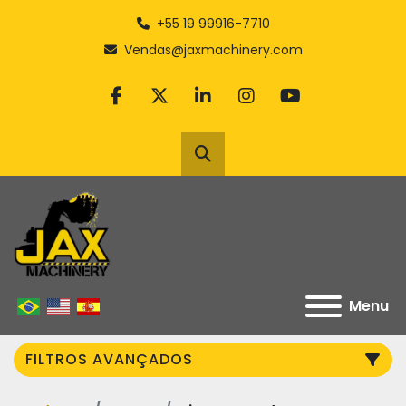
+55 19 99916-7710
Vendas@jaxmachinery.com
facebook
twitter
linkedin
instagram
youtube
Pesquisar
Menu
FILTROS AVANÇADOS