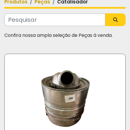
Produtos
Peças
Catalisador
Categoria
Fabricante
Confira nossa ampla seleção de Peças à venda.
Modelo