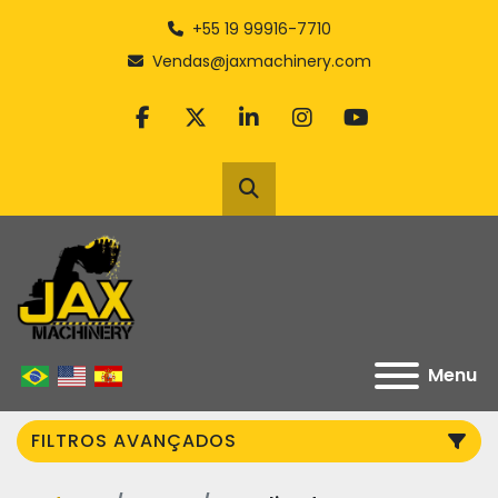
+55 19 99916-7710
Vendas@jaxmachinery.com
facebook
twitter
linkedin
instagram
youtube
Pesquisar
Menu
FILTROS AVANÇADOS