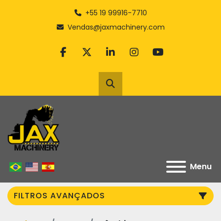
+55 19 99916-7710
Vendas@jaxmachinery.com
facebook
twitter
linkedin
instagram
youtube
Pesquisar
Menu
FILTROS AVANÇADOS