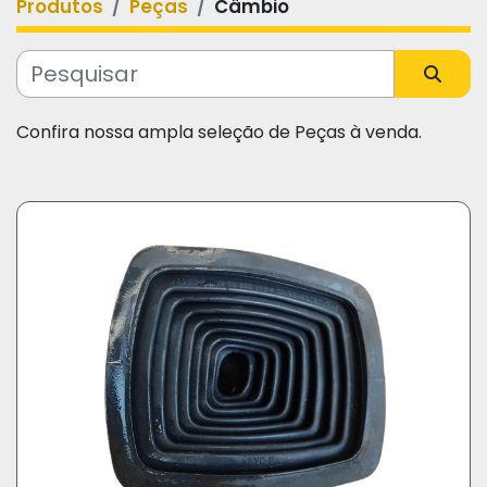
Produtos
Peças
Câmbio
Categoria
Fabricante
Confira nossa ampla seleção de Peças à venda.
Modelo