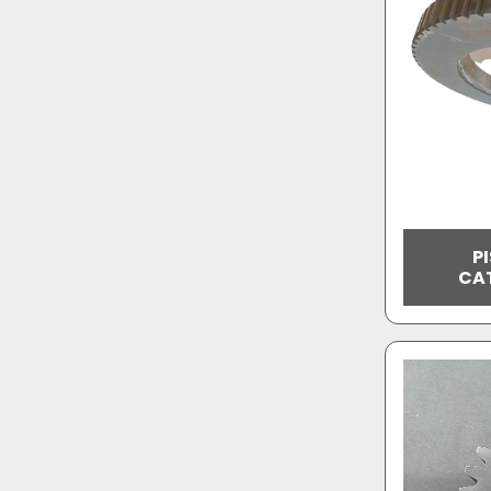
P
CAT