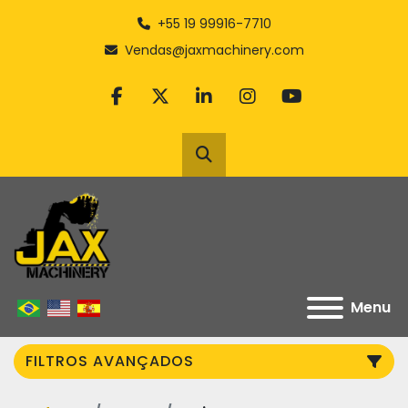
+55 19 99916-7710
Vendas@jaxmachinery.com
facebook
twitter
linkedin
instagram
youtube
Pesquisar
Menu
FILTROS AVANÇADOS