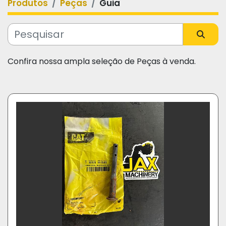
Produtos
Peças
Guia
Categoria
Fabricante
Confira nossa ampla seleção de Peças à venda.
Modelo