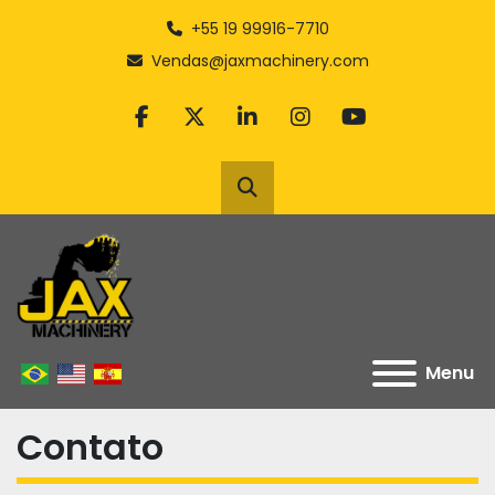
+55 19 99916-7710
Vendas@jaxmachinery.com
facebook
twitter
linkedin
instagram
youtube
Pesquisar
Menu
Contato